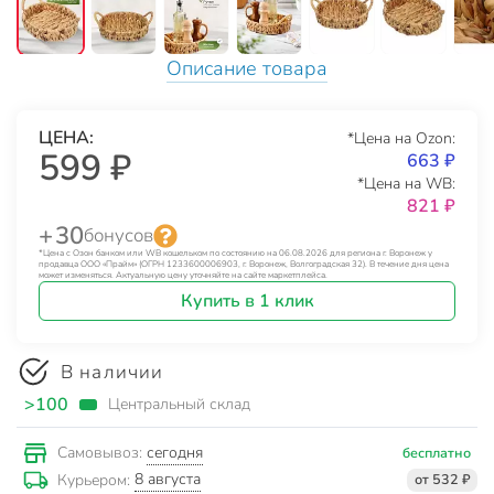
Описание товара
ЦЕНА:
*Цена на Ozon:
599 ₽
663 ₽
*Цена на WB:
821 ₽
+ 30
бонусов
*Цена с Озон банком или WB кошельком по состоянию на 06.08.2026 для региона г. Воронеж у
продавца ООО «Прайм» (ОГРН 1233600006903, г. Воронеж, Волгоградская 32). В течение дня цена
может изменяться. Актуальную цену уточняйте на сайте маркетплейса.
Купить в 1 клик
В наличии
>100
Центральный склад
сегодня
Самовывоз:
бесплатно
8 августа
Курьером:
от 532 ₽