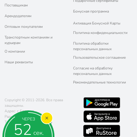
Подарочные сертификаты
Поставщикам
Бонусная программа
Арендодателям
Активация Бонусной Карты
Оптовым покупателям
Политика конфиденциальности
Транспортным компаниям и
курьерам
Политика обработки
персональных данных
О компании
Пользовательское соглашение
Наши реквизиты
Согласие на обработку
персональных данных
Рекомендательные технологии
Copyright © 2011-2026. Все права
защищены.
Адрес: г. Елец, ул.
Радиотехническая, д. 5
ЧЕРЕЗ
52
Телефон:
8 (800) 770-77-06
Почта:
sales@poryadok.ru
сек.