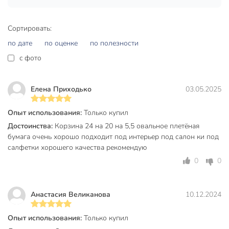
Глубина, см
20 см
Сортировать:
Страна производства
Китай
по дате
по оценке
по полезности
Форма
овальный
c фото
Материал
бумага
Цвет
бежевый
Елена Приходько
03.05.2025
без крышки
Опыт использования:
Только купил
Особенности конструкции
плетеный
Достоинства:
Корзина 24 на 20 на 5,5 овальное плетёная
с ручками
бумага очень хорошо подходит под интерьер под салон ки под
Назначение
универсальный
салфетки хорошего качества рекомендую
0
0
Размер
средний
Артикул производителя
Y4-8385
Анастасия Великанова
10.12.2024
Вес в упаковке
250 г
Опыт использования:
Только купил
Габариты упаковки
11 x 21 x 28 см