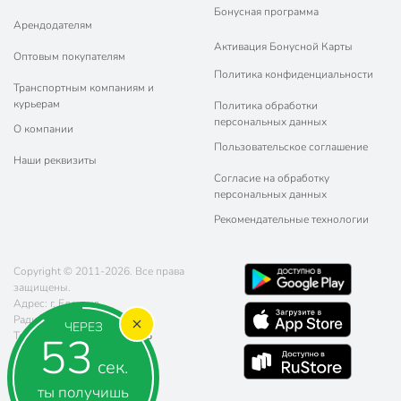
Бонусная программа
Арендодателям
Активация Бонусной Карты
Оптовым покупателям
Политика конфиденциальности
Транспортным компаниям и
курьерам
Политика обработки
персональных данных
О компании
Пользовательское соглашение
Наши реквизиты
Согласие на обработку
персональных данных
Рекомендательные технологии
Copyright © 2011-2026. Все права
защищены.
Адрес: г. Елец, ул.
Радиотехническая, д. 5
ЧЕРЕЗ
52
Телефон:
8 (800) 770-77-06
Почта:
sales@poryadok.ru
сек.
ты получишь