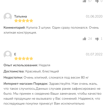
Вы можете приобрести «Кресло пластик, Стандарт Пластик
57
0
Групп, 84х60х66 см, шоколадное, 100 кг» и другие товары
в нашем интернет-магазине в Ельце по низким ценам и с
бесплатным самовывозом.
Татьяна
01.06.2020
Техническая информация
Комментарий:
Купила 3 штуки. Один сразу поломался. Очень
хлипкая конструкция.
Высота, см
84 см
24
1
Ширина, см
66 см
Глубина, см
60 см
E
01.07.2022
Максимальная нагрузка, кг
100 кг
Опыт использования:
Неделя
Высота сиденья, см
40 см
Достоинства:
Красивый, блестящий
Недостатки:
Очень хлипкий, сломался под весом 80 кг
Ширина спинки, см
35 см
Интернет-магазин Порядок:
Здравствуйте. Нам очень жаль,
Глубина сиденья, см
40 см
что такое случилось.Данных случаев ранее зафиксировано не
было. Мы примем к сведению Ваши замечания, чтобы качество
Ширина сиденья, см
42 см
нашей продукции не вызывало у Вас сомнений. Надеемся, что
последующие покупки принесут Вам исключительно
Высота спинки, см
43 см