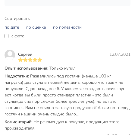
выгодной цене с доставкой — оцените удобство,
долговечность и современный дизайн уже этим летом.
Частые вопросы:
Сортировать:
по дате
по оценке
по полезности
Какой вес выдерживает пластиковое кресло для дачи?
c фото
Максимальная нагрузка — 100 кг. Прочный пластик
обеспечивает безопасность и долговечность при
ежедневном использовании на улице и в доме.
Сергей
12.07.2021
Подходит ли кресло для улицы и как оно переносит
Опыт использования:
Только купил
дождь?
Недостатки:
Развалились под гостями (меньше 100 кг
Да, кресло специально разработано для эксплуатации на
нагрузки) два стула в первый же день, хорошо что травм не
получили. Сдал назад все 6. Уважаемые стандартпласик груп,
улице: пластик не впитывает влагу, не ржавеет, легко
вот когда вы были просто стандарт пластик - это были
очищается после осадков.
стулья(до сих пор служат более трёх лет уже), но вот это
Какие размеры у пластикового кресла?
говнище... Вам не стыдно за такую продукцию? А нам вот перед
гостями нашими очень стыдно было...
Габариты: высота — 84 см, ширина — 66 см, глубина — 60
Комментарий:
Не рекомендую к покупке, продукцию этого
см. Форма сиденья — квадратная, спинка — овальная.
производителя.