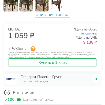
Описание товара
ЦЕНА:
*Цена на Ozon:
1 059 ₽
нет данных
*Цена на WB:
9 138 ₽
+ 53
бонуса
*Цена с Озон банком или WB кошельком по состоянию на 04.08.2026 для региона г. Воронеж у
продавца ООО «Прайм» (ОГРН 1233600006903, г. Воронеж, Волгоградская 32). В течение дня цена
может изменяться. Актуальную цену уточняйте на сайте маркетплейса.
Купить в 1 клик
Стандарт Пластик Групп
Все товары бренда
В наличии
>100
Центральный склад