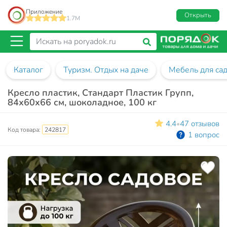
Приложение
Открыть
1.7M
Каталог
Туризм. Отдых на даче
Мебель для са
Кресло пластик, Стандарт Пластик Групп,
84х60х66 см, шоколадное, 100 кг
4.4
47 отзывов
•
Код товара:
242817
1 вопрос