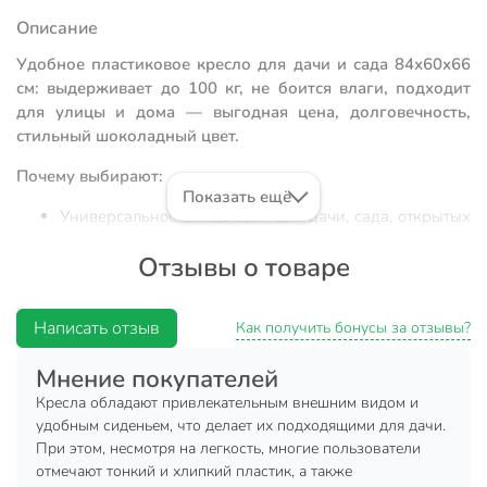
Описание
Удобное пластиковое кресло для дачи и сада 84х60х66
см: выдерживает до 100 кг, не боится влаги, подходит
для улицы и дома — выгодная цена, долговечность,
стильный шоколадный цвет.
Почему выбирают:
Показать ещё
Универсальность: подходит для дачи, сада, открытых
террас, балконов и даже кухни
Отзывы о товаре
Оптимальные размеры: 84х60х66 см, прочный
пластик, выдерживает до 100 кг — легко перемещать
и хранить
Написать отзыв
Как получить бонусы за отзывы?
Практичное решение: не требует ухода, не впитывает
Мнение покупателей
влагу, идеален для подарка или сезонного
использования
Кресла обладают привлекательным внешним видом и
удобным сиденьем, что делает их подходящими для дачи.
Кресло из пластика от Стандарт Пластик Групп — это
При этом, несмотря на легкость, многие пользователи
удобная мебель для дачи, сада или улицы, которую легко
отмечают тонкий и хлипкий пластик, а также