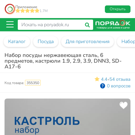
Приложение
Открыть
1.7M
Каталог
Посуда
Для приготовления
Набор
Набор посуды нержавеющая сталь, 6
предметов, кастрюли 1.9, 2.9, 3.9, DNN3, SD-
A17-6
4.4
54 отзыва
•
Код товара:
355350
0 вопросов