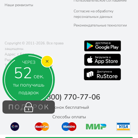
Пользовательское соглашение
Наши реквизиты
Согласие на обработку
персональных данных
Рекомендательные технологии
Copyright © 2011-2026. Все права
защищены.
Адрес: г. Елец, ул.
Радиотехническая, д. 5
ЧЕРЕЗ
52
Телефон:
8 (800) 770-77-06
Почта:
sales@poryadok.ru
сек.
ты получишь
подарок
8 (800) 770-77-06
ПОДАРОК
Звонок бесплатный
Способы оплаты