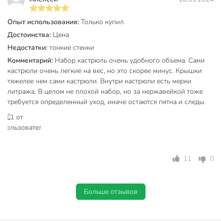
Тип
набор кастрюль
Опыт использования:
Только купил
для газовых плит
Достоинства:
Цена
для электрических
Недостатки:
тонкие стенки
плит
Совместимые плиты
Комментарий:
Набор кастрюль очень удобного объема. Сами
для
кастрюли очень легкие на вес, но это скорее минус. Крышки
стеклокерамических
тяжелее чем сами кастрюли. Внутри кастрюли есть мерки
плит
литража. В целом не плохой набор, но за нержавейкой тоже
требуется определенный уход, иначе остаются пятна и следы.
недорогой
Особенности
с клапаном
мерные деления
Марка стали
201
11
0
макароны
каша
Вид блюда
пельмени
Больше отзывов
пюре
суп