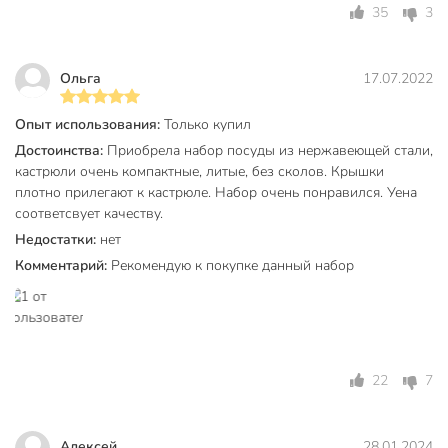
35
3
2 л
Объем, л
3 л
4 л
Ольга
17.07.2022
Страна производства
Китай
Опыт использования:
Только купил
нержавеющая
Достоинства:
Приобрела набор посуды из нержавеющей стали,
Материал корпуса
сталь
кастрюли очень компактные, литые, без сколов. Крышки
плотно прилегают к кастрюле. Набор очень понравился. Уена
без
соответсвует качеству.
Антипригарное покрытие
антипригарного
Недостатки:
нет
покрытия
Комментарий:
Рекомендую к покупке данный набор
для
Можно мыть в посудомоечной
посудомоечной
машине
машины
Крышка в комплекте
с крышкой
22
7
Материал крышки
стекло
Цвет
серебристый
Алексей
28.01.2024