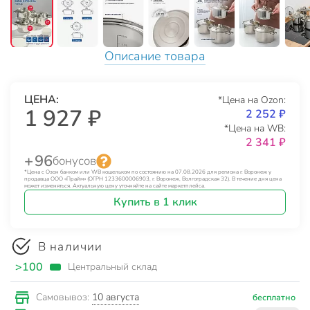
Описание товара
ЦЕНА:
*Цена на Ozon:
1 927 ₽
2 252 ₽
*Цена на WB:
2 341 ₽
+ 96
бонусов
*Цена с Озон банком или WB кошельком по состоянию на 07.08.2026 для региона г. Воронеж у
продавца ООО «Прайм» (ОГРН 1233600006903, г. Воронеж, Волгоградская 32). В течение дня цена
может изменяться. Актуальную цену уточняйте на сайте маркетплейса.
Купить в 1 клик
В наличии
>100
Центральный склад
10 августа
Самовывоз:
бесплатно