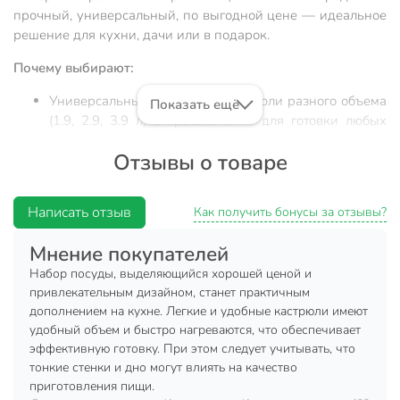
прочный, универсальный, по выгодной цене — идеальное
решение для кухни, дачи или в подарок.
Почему выбирают:
Универсальный набор: три кастрюли разного объема
Показать ещё
(1.9, 2.9, 3.9 л) с крышками — для готовки любых
блюд
Отзывы о товаре
Надежность: прочная нержавеющая сталь,
стеклянные крышки, ручки из стали — долговечность
и легкость ухода
Написать отзыв
Как получить бонусы за отзывы?
Экономия и практичность: подходит для дома, дачи,
Мнение покупателей
подарка; оптимальное соотношение цены и качества
Набор посуды, выделяющийся хорошей ценой и
Этот набор кастрюль из нержавеющей стали — выбор тех,
привлекательным дизайном, станет практичным
кто ищет долговечную и недорогую посуду для
дополнением на кухне. Легкие и удобные кастрюли имеют
ежедневного использования. В комплекте три кастрюли
удобный объем и быстро нагреваются, что обеспечивает
разного объема (1.9, 2.9, 3.9 л), что позволяет готовить как
эффективную готовку. При этом следует учитывать, что
небольшие порции, так и семейные блюда. Прозрачные
тонкие стенки и дно могут влиять на качество
крышки из закаленного стекла дают полный контроль над
приготовления пищи.