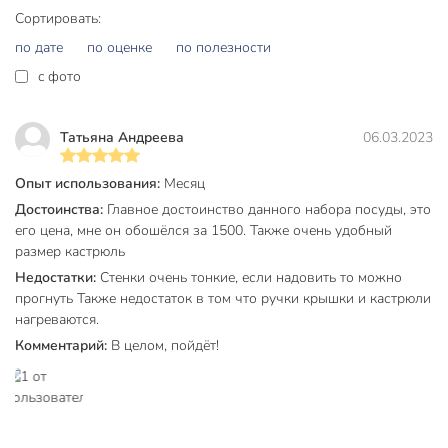
В комплекте три кастрюли объемом 1.9, 2.9 и 3.9 литра,
Сортировать:
каждая с отдельной стеклянной крышкой.
по дате
по оценке
по полезности
Можно ли использовать этот набор на даче?
c фото
Да, кастрюли подходят для газовых, электрических и
стеклокерамических плит — отличный выбор для дома и
Татьяна Андреева
06.03.2023
дачи.
Есть ли антипригарное покрытие?
Опыт использования:
Месяц
Достоинства:
Главное достоинство данного набора посуды, это
В этом наборе антипригарного покрытия нет: посуда
его цена, мне он обошёлся за 1500. Также очень удобный
выполнена из прочной нержавеющей стали, устойчива к
размер кастрюль
механическим повреждениям и легко моется.
Недостатки:
Стенки очень тонкие, если надовить то можно
Вы можете приобрести «Набор посуды нержавеющая
прогнуть Также недостаток в том что ручки крышки и кастрюли
нагреваются.
сталь, 6 предметов, кастрюли 1.9, 2.9, 3.9, DNN3, SD-A17-6»
и другие товары в нашем интернет-магазине в Ельце по
Комментарий:
В целом, пойдёт!
низким ценам и с бесплатным самовывозом.
Техническая информация
Количество предметов
6