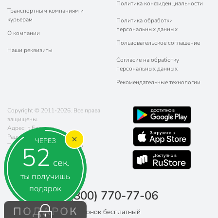
Политика конфиденциальности
Транспортным компаниям и
курьерам
Политика обработки
персональных данных
О компании
Пользовательское соглашение
Наши реквизиты
Согласие на обработку
персональных данных
Рекомендательные технологии
Copyright © 2011-2026. Все права
защищены.
Адрес: г. Елец, ул.
Радиотехническая, д. 5
ЧЕРЕЗ
52
Телефон:
8 (800) 770-77-06
Почта:
sales@poryadok.ru
сек.
ты получишь
подарок
8 (800) 770-77-06
ПОДАРОК
Звонок бесплатный