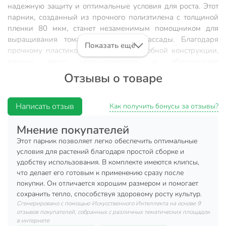
надежную защиту и оптимальные условия для роста. Этот
парник, созданный из прочного полиэтилена с толщиной
пленки 80 мкм, станет незаменимым помощником для
выращивания томатов, перцев и рассады.
Благодаря
Показать ещё
прочному пластиковому каркасу и удобной конструкции,
парник легко устанавливается и обеспечивает
долговечность использования. Длина дуги в 2.5 м и
Отзывы о товаре
диаметр трубы 16 мм делают его устойчивым к внешним
воздействиям, а клипсы надежно фиксируют пленку,
предотвращая ее смещение.
Преимущества:
Написать отзыв
Как получить бонусы за отзывы?
Оптимальные размеры: ширина 1 м, длина 8 м и
Мнение покупателей
высота 0.7 м идеально подходят для компактного
Этот парник позволяет легко обеспечить оптимальные
размещения на участке.
условия для растений благодаря простой сборке и
Универсальное назначение: подходит для
удобству использования. В комплекте имеются клипсы,
выращивания различных культур, включая томаты и
что делает его готовым к применению сразу после
покупки. Он отличается хорошим размером и помогает
перцы.
сохранить тепло, способствуя здоровому росту культур.
Легкость установки: пластиковый каркас и клипсы
Сгенерировано с помощью Искусственного Интеллекта на основе 9
обеспечивают простую и быструю сборку.
отзывов покупателей, собранных с различных тематических площадок
в интернете
Прочная защита: полиэтиленовая пленка 80 мкм