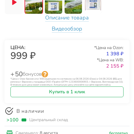
Описание товара
Видеообзор
ЦЕНА:
*Цена на Ozon:
999 ₽
1 398 ₽
*Цена на WB:
2 155 ₽
+ 50
бонусов
*Цена с Озон банком или WB кошельком по состоянию на 06.08.2026 (Озон) и 04.08.2026 (ВБ) для
региона г. Воронеж у продавца ООО «Прайм» (ОГРН 1233600006903, г. Воронеж, Волгоградская 32).
В течение дня цена может изменяться. Актуальную цену уточняйте на сайте маркетплейса.
Купить в 1 клик
В наличии
>100
Центральный склад
8 августа
Самовывоз:
бесплатно