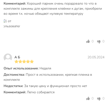
Материал покрытия
полиэтилен
Комментарий:
Хороший парник очень порадовало то что в
комплекте зажимы для крепления клеёнки к дугам, приобрели
Тип
парник
во время т.к. ночью обещают нулевую температуру
для томатов
для перцев
Назначение
для рассады
для огорода
0
0
большой
Особенности
открывающийся
низкий
А Б
20.05.2024
Форма теплицы
арочный
Опыт использования:
Неделя
Вес в упаковке
2.52 кг
Достоинства:
Прост в использовании, крепкая пленка в
комплекте
Габариты упаковки
105 x 80 x 5 см
Недостатки:
За такую цену и функционал просто нет
Комментарий:
Легко собирается
0
0