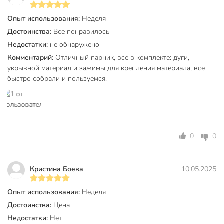
Вы можете приобрести «Парник 1х8х0.7 м, полиэтилен,
дуга 2.5 м, пластик, парниковая пленка 80 мкм, с
Опыт использования:
Неделя
клипсами» и другие товары в нашем интернет-магазине в
Достоинства:
Все понравилось
Ельце по низким ценам и с бесплатным самовывозом.
Недостатки:
не обнаружено
Комментарий:
Отличный парник, все в комплекте: дуги,
Техническая информация
укрывной материал и зажимы для крепления материала, все
Длина, м
8 м
быстро собрали и пользуемся.
Высота, м
0.7 м
Ширина, м
1 м
Длина дуги, м
2.5 м
0
0
Диаметр трубы, мм
16 мм
Кристина Боева
10.05.2025
Количество дуг, шт
9 шт
Страна производства
Россия
Опыт использования:
Неделя
Достоинства:
Цена
Материал каркаса
пластик
Недостатки:
Нет