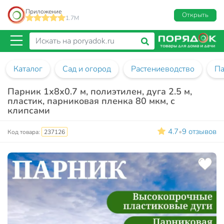
Приложение
Открыть
1.7M
Каталог
Сад и огород
Растениеводство
Па
Парник 1х8х0.7 м, полиэтилен, дуга 2.5 м,
пластик, парниковая пленка 80 мкм, с
клипсами
4.7
9 отзывов
•
Код товара:
237126