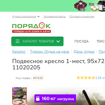
Адреса магазинов
Активация карты
Оптовым клиентам
КАТАЛОГ ТОВАРОВ
ПОСУДА
ТЕКС
Каталог
Туризм. Отдых на даче
Дача, отдых
Под
Подвесное кресло 1-мест, 95х72х
11020205
116 о
Код товара:
497639