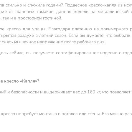
ела стильно и служила годами? Подвесное кресло-капля из иск
ичие от тканевых гамаков, данная модель на металлической с
 так и в просторной гостиной.
кое кресло для улицы. Благодаря плетению из полимерного р
открытом воздухе в летний сезон. Если вы думаете, что выбрат
ет снять мышечное напряжение после рабочего дня.
дель сейчас, вы получаете сертифицированное изделие с год
е кресло «Капля»?
й к безопасности и выдерживает вес до 160 кг, что позволяе
кресло не требует монтажа в потолок или стены. Его можно ра