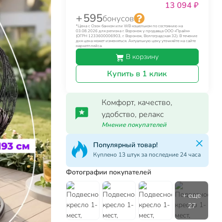
13 094 ₽
+ 595
бонусов
*Цена с Озон банком или WB кошельком по состоянию на
03.08.2026 для региона г. Воронеж у продавца ООО «Прайм»
(ОГРН 1233600006903, г. Воронеж, Волгоградская 32). В течение
дня цена может изменяться. Актуальную цену уточняйте на сайте
маркетплейса.
В корзину
Купить в 1 клик
Комфорт, качество,
удобство, релакс
Мнение покупателей
Популярный товар!
Куплено 13 штук за последние 24 часа
Фотографии покупателей