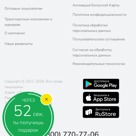
Активация Бонусной Карты
Оптовым покупателям
Политика конфиденциальности
Транспортным компаниям и
курьерам
Политика обработки
персональных данных
О компании
Пользовательское соглашение
Наши реквизиты
Согласие на обработку
персональных данных
Рекомендательные технологии
Copyright © 2011-2026. Все права
защищены.
Адрес: г. Елец, ул.
Радиотехническая, д. 5
ЧЕРЕЗ
52
Телефон:
8 (800) 770-77-06
Почта:
sales@poryadok.ru
сек.
ты получишь
подарок
8 (800) 770-77-06