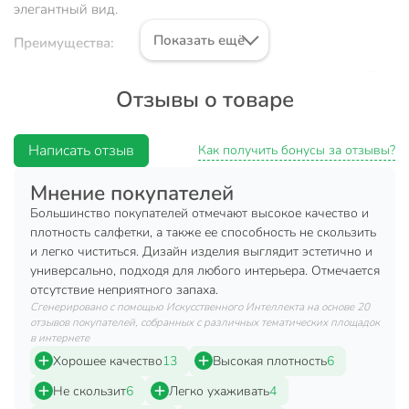
элегантный вид.
Показать ещё
Преимущества:
Прочность и долговечность: материал ПВХ
Отзывы о товаре
обеспечивает долгий срок службы.
Легкость в уходе: простая в очистке поверхность.
Написать отзыв
Универсальный дизайн: подходит для любого
Как получить бонусы за отзывы?
интерьера.
Мнение покупателей
Вы можете приобрести «Салфетка декоративная ПВХ,
Большинство покупателей отмечают высокое качество и
45х30 см, прямоугольная, Y4-8908» и другие товары в
плотность салфетки, а также ее способность не скользить
нашем интернет-магазине в Ельце по низким ценам и с
и легко чиститься. Дизайн изделия выглядит эстетично и
бесплатным самовывозом.
универсально, подходя для любого интерьера. Отмечается
отсутствие неприятного запаха.
Техническая информация
Сгенерировано с помощью Искусственного Интеллекта на основе 20
отзывов покупателей, собранных с различных тематических площадок
Ширина, см
30 см
в интернете
Хорошее качество
13
Высокая плотность
6
Длина, см
45 см
Не скользит
6
Легко ухаживать
4
Количество в наборе, шт
1 шт