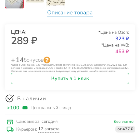
Описание товара
ЦЕНА:
*Цена на Ozon:
289 ₽
323 ₽
*Цена на WB:
453 ₽
+ 14
бонусов
*Цена с Озон банком или WB кошельком по состоянию на 10.08.2026 (Озон) и 04.08.2026 (ВБ) для
региона г. Воронеж у продавца ООО «Прайм» (ОГРН 1233600006903, г. Воронеж, Волгоградская 32).
В течение дня цена может изменяться. Актуальную цену уточняйте на сайте маркетплейса.
Купить в 1 клик
В наличии
>100
Центральный склад
сегодня
Самовывоз:
бесплатно
12 августа
Курьером:
от 477 ₽