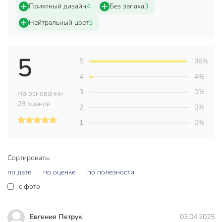
Приятный дизайн
4
Без запаха
3
Страна производства
Китай
Нейтральный цвет
3
Форма
прямоугольный
Материал
ПВХ
5
5
96%
Артикул производителя
Y4-8908
4
4%
Вес в упаковке
125 г
3
0%
На основании
28 оценок
Габариты упаковки
1 x 30 x 45 см
2
0%
1
0%
Сортировать:
по дате
по оценке
по полезности
c фото
Евгения Петрук
03.04.2025