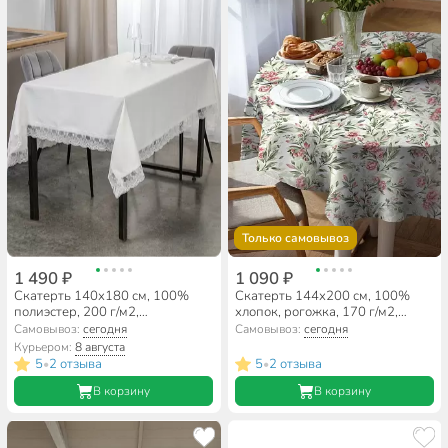
Только самовывоз
1 490 ₽
1 090 ₽
Скатерть 140х180 см, 100%
Скатерть 144х200 см, 100%
полиэстер, 200 г/м2,
хлопок, рогожка, 170 г/м2,
водонепроницаемая, Кружево,
Verossa, Весна
Самовывоз:
сегодня
Самовывоз:
сегодня
белая, A170089
Курьером:
8 августа
5
2 отзыва
5
2 отзыва
•
•
В корзину
В корзину