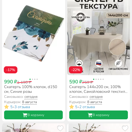
-17%
-22%
990 ₽
590 ₽
1 190 ₽
759 ₽
Скатерть 100% хлопок, d150
Скатерть 144х200 см, 100%
см, Синие розы
хлопок, Самойловский текстиль,
Текстура бежевая
Самовывоз:
сегодня
Самовывоз:
сегодня
Курьером:
8 августа
Курьером:
8 августа
5
3 отзыва
5
2 отзыва
•
•
В корзину
В корзину