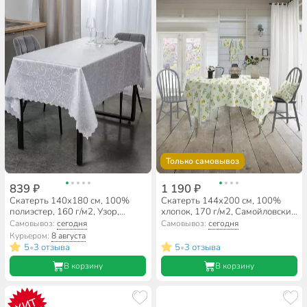
Только самовывоз
839 ₽
1 190 ₽
Скатерть 140х180 см, 100%
Скатерть 144х200 см, 100%
полиэстер, 160 г/м2, Узор,
хлопок, 170 г/м2, Самойловский
белая, A170092
текстиль, Лимонный сад
Самовывоз:
сегодня
Самовывоз:
сегодня
компаньон, Вид 1, 779252
Курьером:
8 августа
5
3 отзыва
5
3 отзыва
•
•
В корзину
В корзину
ХИТ