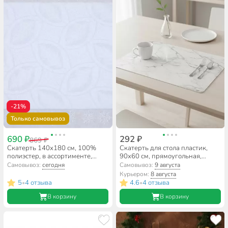
-21%
Только самовывоз
690 ₽
292 ₽
869 ₽
Скатерть 140х180 см, 100%
Скатерть для стола пластик,
полиэстер, в ассортименте,
90х60 см, прямоугольная,
T2020-2664
пластик, Сильвер
Самовывоз:
сегодня
Самовывоз:
9 августа
Курьером:
8 августа
5
4 отзыва
4.6
4 отзыва
•
•
В корзину
В корзину