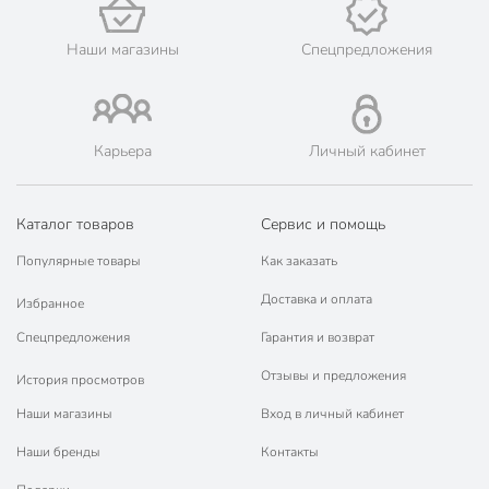
💳 Оплата: онлайн на сайте интернет-гипермаркета или
наличными при получении.
Наши магазины
Спецпредложения
🛍 Скидки, акции, распродажи каждый день!
📜 Только оригинальная продукция. Интернет-гипермаркет
Порядок - официальный представитель ведущих мировых
марок.
Карьера
Личный кабинет
Каталог товаров
Сервис и помощь
Популярные товары
Как заказать
Доставка и оплата
Избранное
Спецпредложения
Гарантия и возврат
Отзывы и предложения
История просмотров
Наши магазины
Вход в личный кабинет
Наши бренды
Контакты