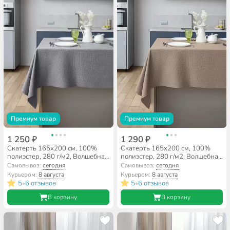
Премиум товар
Премиум товар
1 250 ₽
1 290 ₽
Скатерть 165х200 см, 100%
Скатерть 165х200 см, 100%
полиэстер, 280 г/м2, Волшебная
полиэстер, 280 г/м2, Волшебная
ночь, Базальт, базальт
ночь, Какао, коричневая
Самовывоз:
сегодня
Самовывоз:
сегодня
Курьером:
8 августа
Курьером:
8 августа
5
6 отзывов
5
6 отзывов
•
•
В корзину
В корзину