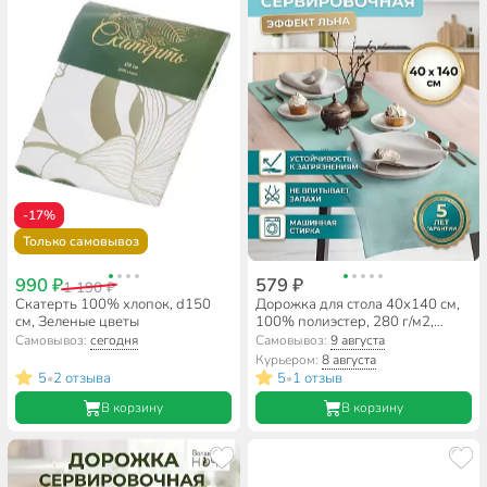
-17%
Только самовывоз
990 ₽
579 ₽
1 190 ₽
Скатерть 100% хлопок, d150
Дорожка для стола 40х140 см,
см, Зеленые цветы
100% полиэстер, 280 г/м2,
Волшебная ночь, Бирюза
Самовывоз:
сегодня
Самовывоз:
9 августа
Курьером:
8 августа
5
2 отзыва
5
1 отзыв
•
•
В корзину
В корзину