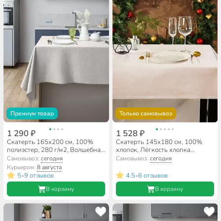
Премиум товар
Только самовывоз
1 290 ₽
1 528 ₽
Скатерть 165х200 см, 100%
Скатерть 145х180 см, 100%
полиэстер, 280 г/м2, Волшебная
хлопок, Лёгкость хлопка
ночь, Экрю, бежевая
Кружева, шампань, AI-1504038
Самовывоз:
сегодня
Самовывоз:
сегодня
Курьером:
8 августа
5
9 отзывов
4.5
6 отзывов
•
•
В корзину
В корзину