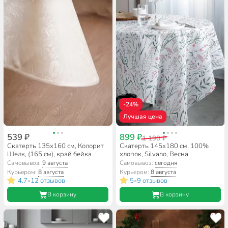
-24%
Лучшая цена
539 ₽
899 ₽
1 190 ₽
Скатерть 135х160 см, Колорит
Скатерть 145х180 см, 100%
Шелк, (165 см), край бейка
хлопок, Silvano, Весна
Самовывоз:
9 августа
Самовывоз:
сегодня
Курьером:
8 августа
Курьером:
8 августа
4.7
12 отзывов
5
9 отзывов
•
•
В корзину
В корзину