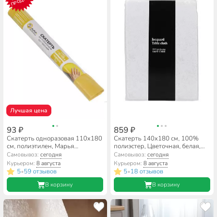
ПРОДАЖ
Лучшая цена
93 ₽
859 ₽
Скатерть одноразовая 110х180
Скатерть 140х180 см, 100%
см, полиэтилен, Марья
полиэстер, Цветочная, белая,
Искусница, желтая, 3 шт, рулон,
Y261
Самовывоз:
сегодня
Самовывоз:
сегодня
2168
Курьером:
8 августа
Курьером:
8 августа
5
59 отзывов
5
18 отзывов
•
•
В корзину
В корзину