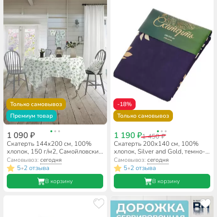
Только самовывоз
-18%
Премиум товар
Только самовывоз
1 090 ₽
1 190 ₽
1 450 ₽
Скатерть 144х200 см, 100%
Скатерть 200х140 см, 100%
хлопок, 150 г/м2, Самойловский
хлопок, Silver and Gold, темно-
текстиль, Дендра
сине-золотая
Самовывоз:
сегодня
Самовывоз:
сегодня
5
2 отзыва
5
2 отзыва
•
•
В корзину
В корзину