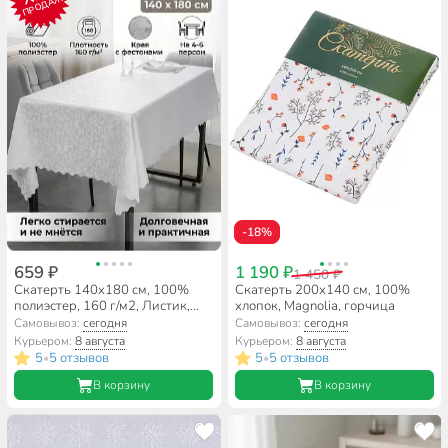
ПРОДАЖ
-18%
659 ₽
1 190 ₽
1 450 ₽
Скатерть 140х180 см, 100%
Скатерть 200х140 см, 100%
полиэстер, 160 г/м2, Листик,
хлопок, Magnolia, горчица
белая, A170083
Самовывоз:
сегодня
Самовывоз:
сегодня
Курьером:
8 августа
Курьером:
8 августа
5
5 отзывов
5
5 отзывов
•
•
В корзину
В корзину