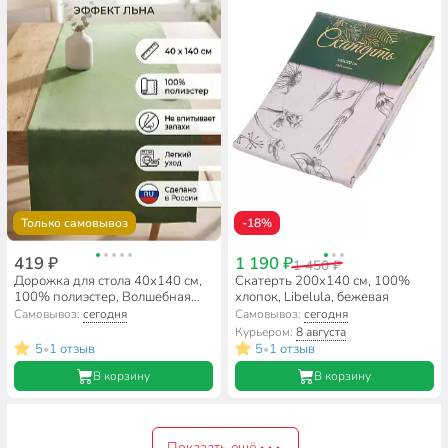
Только самовывоз
-18%
419 ₽
1 190 ₽
1 450 ₽
Дорожка для стола 40х140 см,
Скатерть 200х140 см, 100%
100% полиэстер, Волшебная
хлопок, Libelula, бежевая
ночь, Киви
Самовывоз:
сегодня
Самовывоз:
сегодня
Курьером:
8 августа
5
1 отзыв
5
1 отзыв
•
•
В корзину
В корзину
Показать ещё