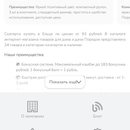
Преимущества:
Яркий позитивный цвет, компактный рулон,
Комм
3 шт в комплекте, стандартный размер, простота и удобство
крас
использования, доступная цена.
Подо
кажд
Скатерти купить в Ельце по ценам от 93 рублей. В каталоге
интернет-магазина товаров для дома и дачи Порядок представлено
34 товара в категории «скатерти» в наличии
Наши преимущества:
🎁 Бонусная система. Максимальный кэшбэк до 183 бонусных
рублей, 1 бонусный балл = 1 рубль.
📦 Быстрая доставка. Самовывоз от 60 минут, доставка - от 1-
Показать ещё
2 дней.
🛒 Бесплатный самовывоз из магазинов города Елец. Жители
Липецкой области могут сделать заказ и оплатить его онлайн
на официальном сайте сети магазинов Порядок. Мы
предлагаем бесплатную курьерскую доставку для товара
«скатерти» при заказе от 3000 рублей в такие города, как:
О компании
Блог
Задонск, Лебедянь, Чаплыгин, Большие Извалы, Воронец,
Елецкий, Казаки, Талица, Хмелинец, Черкассы, Соколье.