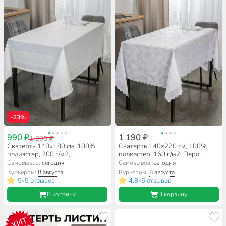
-23%
990 ₽
1 190 ₽
1 290 ₽
Скатерть 140х180 см, 100%
Скатерть 140х220 см, 100%
полиэстер, 200 г/м2,
полиэстер, 160 г/м2, Перо,
водонепроницаемая, белая,
белая, A170084
Самовывоз:
сегодня
Самовывоз:
сегодня
A170085
Курьером:
8 августа
Курьером:
8 августа
5
5 отзывов
4.8
5 отзывов
•
•
В корзину
В корзину
ХИТ