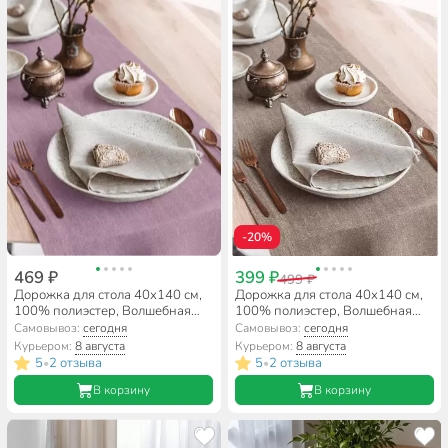
-20%
469 ₽
399 ₽
499 ₽
Дорожка для стола 40х140 см,
Дорожка для стола 40х140 см,
100% полиэстер, Волшебная
100% полиэстер, Волшебная
ночь, Амброзия
ночь, Какао
Самовывоз:
сегодня
Самовывоз:
сегодня
Курьером:
8 августа
Курьером:
8 августа
5
2 отзыва
5
2 отзыва
•
•
В корзину
В корзину