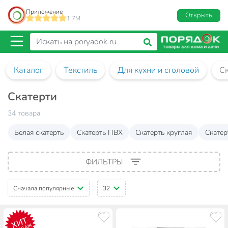
Приложение
Открыть
1.7M
Каталог
Текстиль
Для кухни и столовой
Ск
Скатерти
34 товара
Белая скатерть
Скатерть ПВХ
Скатерть круглая
Скатер
ФИЛЬТРЫ
Сначала популярные
32
ХИТ