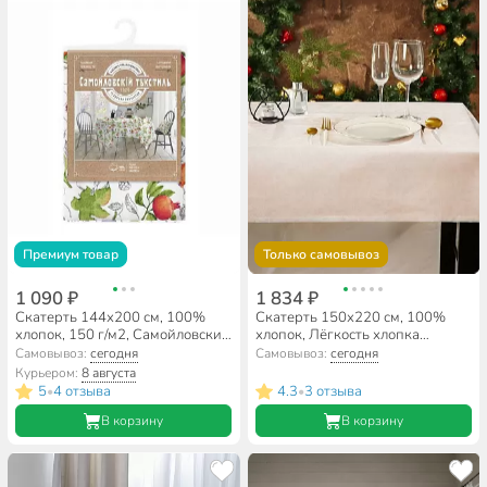
Премиум товар
Только самовывоз
1 090 ₽
1 834 ₽
Скатерть 144х200 см, 100%
Скатерть 150х220 см, 100%
хлопок, 150 г/м2, Самойловский
хлопок, Лёгкость хлопка
текстиль, Этюды
Кружева, шампань, AI-1504039
Самовывоз:
сегодня
Самовывоз:
сегодня
Курьером:
8 августа
5
4 отзыва
4.3
3 отзыва
•
•
В корзину
В корзину