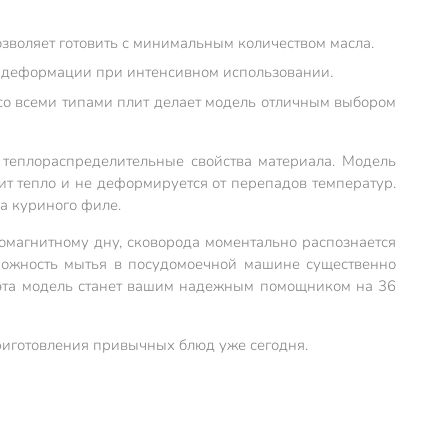
зволяет готовить с минимальным количеством масла.
з деформации при интенсивном использовании.
 со всеми типами плит делает модель отличным выбором
 теплораспределительные свойства материала. Модель
ит тепло и не деформируется от перепадов температур.
а куриного филе.
омагнитному дну, сковорода моментально распознается
можность мытья в посудомоечной машине существенно
 эта модель станет вашим надежным помощником на 36
риготовления привычных блюд уже сегодня.