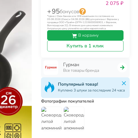
2 075 ₽
+ 95
бонусов
*Цена с Озон банком или WB кошельком по состоянию на
05.08.2026 (Озон) и 04.08.2026 (ВБ) для региона г. Воронеж у
продавца ООО «Прайм» (ОГРН 1233600006903, г. Воронеж,
Волгоградская 32). В течение дня цена может изменяться.
Актуальную цену уточняйте на сайте маркетплейса.
В корзину
Купить в 1 клик
Гурман
Все товары бренда
Популярный товар!
Куплено 3 штуки за последние 24 часа
Фотографии покупателей