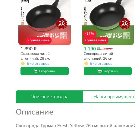
-37%
Лучшая цена
Лучшая цена
1 890 ₽
1 190 ₽
1 890 ₽
Сковорода литой
Сковорода литой
алюминий, 26 см,
алюминий, 26 см,
•
•
5
6 отзывов
5
5 отзывов
антипригарное покрытие,
антипригарное покрытие,
Гурман, Fresh red, индукция,
Гурман, Fresh green,
В корзину
В корзину
ГМ2601Фк
индукция, ГМ2601Фз
Описание товара
Наши преимущест
Описание
Сковорода Гурман Fresh Yellow 26 см: литой алюминий