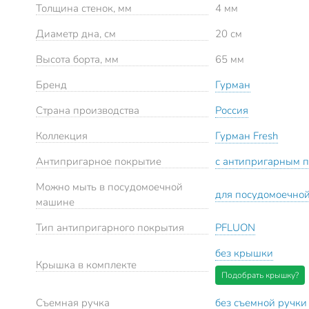
Толщина стенок, мм
4 мм
Диаметр дна, см
20 см
Высота борта, мм
65 мм
Бренд
Гурман
Страна производства
Россия
Коллекция
Гурман Fresh
Антипригарное покрытие
с антипригарным 
Можно мыть в посудомоечной
для посудомоечно
машине
Тип антипригарного покрытия
PFLUON
без крышки
Крышка в комплекте
Подобрать крышку?
Съемная ручка
без съемной ручки