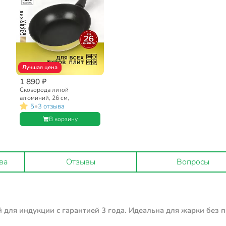
Лучшая цена
1 890 ₽
Сковорода литой
алюминий, 26 см,
•
5
3 отзыва
антипригарное покрытие,
Гурман, Fresh yellow,
В корзину
индукция, ГМ2601Фж
ва
Отзывы
Вопросы
 для индукции с гарантией 3 года. Идеальна для жарки без 