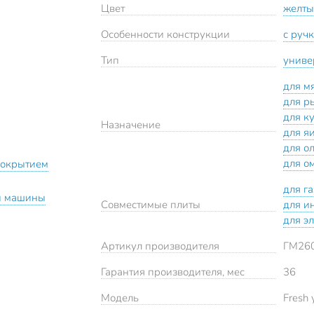
Цвет
желт
Особенности конструкции
с руч
Тип
униве
для м
для р
для к
Назначение
для я
для о
для о
покрытием
для г
й машины
Совместимые плиты
для и
для э
Артикул производителя
ГМ26
Гарантия производителя, мес
36
Модель
Fresh 