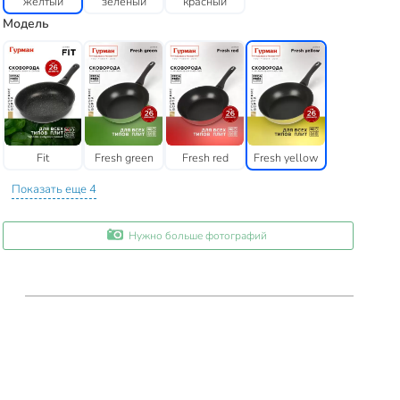
желтый
зеленый
красный
Модель
Fit
Fresh green
Fresh red
Fresh yellow
Показать еще 4
Нужно больше фотографий