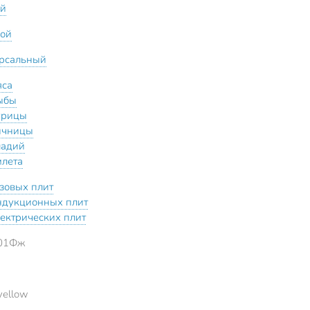
ый
кой
рсальный
яса
ыбы
урицы
ичницы
ладий
млета
азовых плит
ндукционных плит
лектрических плит
01Фж
yellow