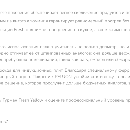
го поколения обеспечивает легкое скольжение продуктов и по
4 мм из литого алюминия гарантирует равномерный прогрев бе
лекции Fresh поднимает настроение на кухне, а совместимость
о использования важно учитывать не только диаметр, но и
годно отличает её от штампованных аналогов: она дольше держ
д, требующих помешивания, таких как рагу, омлеты или обжарк
посуда для индукционных плит. Благодаря специальному ферр
стрый нагрев. Покрытие PFLUON устойчиво к износу, а воз
ное решение, которое прослужит дольше бюджетных аналогов,
у Гурман Fresh Yellow и оцените профессиональный уровень п
век?