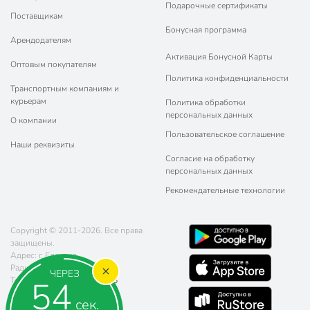
Подарочные сертификаты
Поставщикам
Бонусная программа
Арендодателям
Активация Бонусной Карты
Оптовым покупателям
Политика конфиденциальности
Транспортным компаниям и
курьерам
Политика обработки
персональных данных
О компании
Пользовательское соглашение
Наши реквизиты
Согласие на обработку
персональных данных
Рекомендательные технологии
Copyright © 2011-2026. Все права
защищены.
Адрес: г. Елец, ул.
Радиотехническая, д. 5
ЧЕРЕЗ
53
Телефон:
8 (800) 770-77-06
Почта:
sales@poryadok.ru
сек.