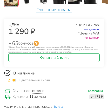
Описание товара
ЦЕНА:
*Цена на Ozon:
1 290 ₽
нет данных
*Цена на WB:
нет данных
+ 65
бонусов
*Цена с Озон банком или WB кошельком по состоянию на 08.08.2026 для региона г. Воронеж у
продавца ООО «Прайм» (ОГРН 1233600006903, г. Воронеж, Волгоградская 32). В течение дня цена
может изменяться. Актуальную цену уточняйте на сайте маркетплейса.
Купить в 1 клик
В наличии
2
Центральный склад
сегодня
Самовывоз:
бесплатно
11 августа
Курьером:
от 475 ₽
Елец
Наличие в магазинах города