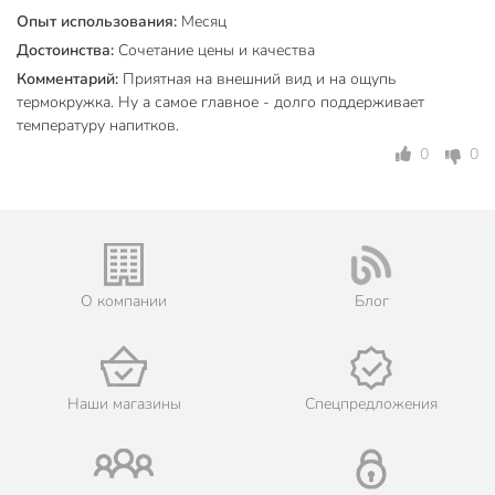
Тип горловины
широкий
Опыт использования:
Месяц
Достоинства:
Сочетание цены и качества
Для детей
для взрослых
Комментарий:
Приятная на внешний вид и на ощупь
пластик
термокружка. Ну а самое главное - долго поддерживает
Материал корпуса
нержавеющая
температуру напитков.
сталь
0
0
Цвет
черный
Особенности конструкции
с ручкой
Назначение
для напитков
О компании
Блог
для города
для дома
Направленность
для похода
в автомобиль
Наши магазины
Спецпредложения
с отверстием для
Тип крышки
питья
Артикул производителя
B070049