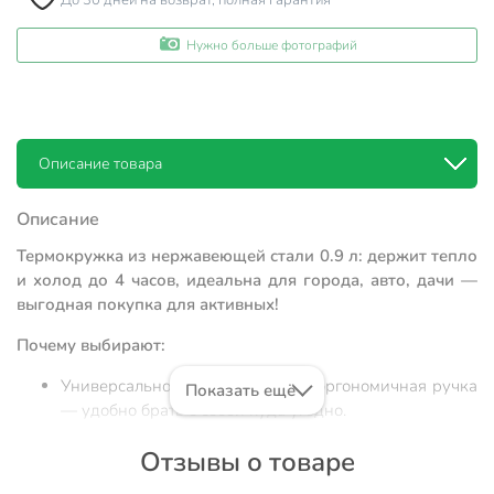
До 30 дней на возврат, полная гарантия
Нужно больше фотографий
Описание товара
Описание
Термокружка из нержавеющей стали 0.9 л: держит тепло
и холод до 4 часов, идеальна для города, авто, дачи —
выгодная покупка для активных!
Почему выбирают:
Универсальность: объем 0.9 л и эргономичная ручка
Показать ещё
— удобно брать с собой куда угодно.
Двойные стенки из нержавеющей стали и пластика:
Отзывы о товаре
сохраняют температуру напитка до 4 часов, не
впитывают запахи.