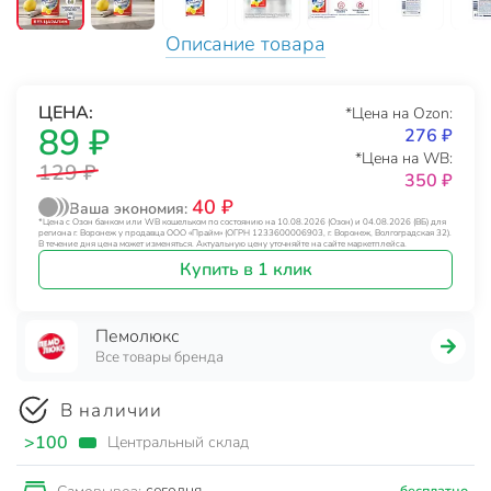
Описание товара
ЦЕНА:
*Цена на Ozon:
89 ₽
276 ₽
*Цена на WB:
129 ₽
350 ₽
40 ₽
Ваша экономия:
*Цена с Озон банком или WB кошельком по состоянию на 10.08.2026 (Озон) и 04.08.2026 (ВБ) для
региона г. Воронеж у продавца ООО «Прайм» (ОГРН 1233600006903, г. Воронеж, Волгоградская 32).
В течение дня цена может изменяться. Актуальную цену уточняйте на сайте маркетплейса.
Купить в 1 клик
Пемолюкс
Все товары бренда
В наличии
>100
Центральный склад
сегодня
бесплатно