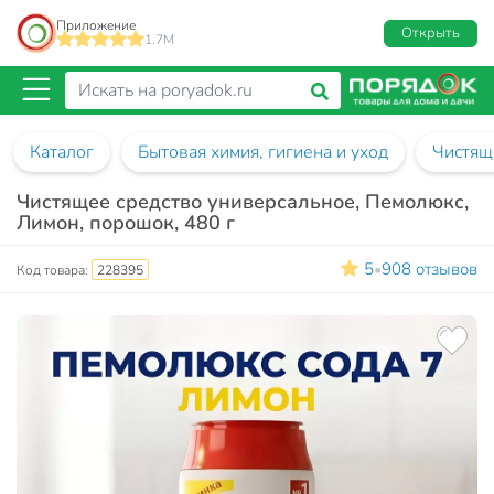
Приложение
Открыть
1.7M
Каталог
Бытовая химия, гигиена и уход
Чистящ
Чистящее средство универсальное, Пемолюкс,
Лимон, порошок, 480 г
5
908 отзывов
•
Код товара:
228395