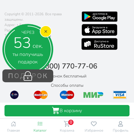
Copyright © 2011-2026. Все права
защищены.
Адрес: г. Елец, ул.
Радиотехническая, д. 5
ЧЕРЕЗ
52
Телефон:
8 (800) 770-77-06
Почта:
sales@poryadok.ru
сек.
ты получишь
подарок
8 (800) 770-77-06
ПОДАРОК
Звонок бесплатный
Способы оплаты
В корзину
0
Главная
Каталог
Корзина
Избранное
Профиль