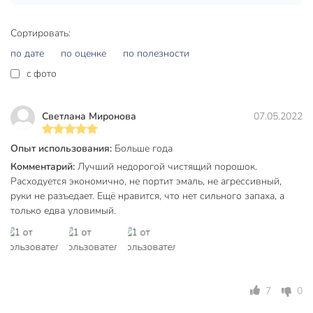
месте.
Сортировать:
Вы можете приобрести «Чистящее средство
по дате
по оценке
по полезности
универсальное, Пемолюкс, Лимон, порошок, 480 г» и
другие товары в нашем интернет-магазине в Ельце по
c фото
низким ценам и с бесплатным самовывозом.
Техническая информация
Светлана Миронова
07.05.2022
Вес, г
480 г
Опыт использования:
Больше года
Бренд
Пемолюкс
Комментарий:
Лучший недорогой чистящий порошок.
Расходуется экономично, не портит эмаль, не агрессивный,
Страна производства
Россия
руки не разъедает. Ещё нравится, что нет сильного запаха, а
только едва уловимый.
для всех
Назначение
поверхностей
Упаковка
пластиковая банка
Форма выпуска
порошок
7
0
для всех