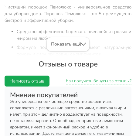
Чистящий порошок Пемолюкс - универсальное средство
для уборки дома. Порошок Пемолюкс - это 5 преимуществ
быстрой и эффективной уборки.
Средство эффективно борется с въевшейся грязью и
жиром на любых поверхностях.
Показать ещё
Формула порошка Пемолюкс имеет натуральную
основу и силу природных компонентов.
Отзывы о товаре
Средство поможет навести чистоту во всех бытовых
помещениях.
Порошок не содержит агрессивных химикатов,
Написать отзыв
Как получить бонусы за отзывы?
безопасен для посуды и кожи человека.
Мнение покупателей
Средство Пемолюкс дарит дому приятный аромат
чистоты и свежести.
Это универсальное чистящее средство эффективно
справляется с различными загрязнениями, включая жир и
Порошок Пемолюкс экономичен в использовании и имеет
налет, при этом деликатно воздействует на поверхности,
удобный дозатор. Средство Пемолюкс имеет мелкий
не оставляя царапин. Оно обладает приятным лимонным
абразив, поэтому не царапает поверхности.
ароматом, имеет экономичный расход и удобно в
использовании. Доступная цена делает его незаменимым