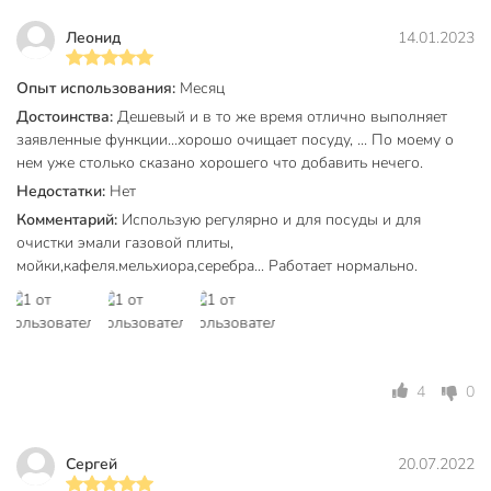
поверхностей
Леонид
14.01.2023
Назначение
для кухни
для ванной
для унитаза
Опыт использования:
Месяц
Достоинства:
Дешевый и в то же время отлично выполняет
с содой
заявленные функции...хорошо очищает посуду, ... По моему о
Особенности продукта
ароматизированный
нем уже столько сказано хорошего что добавить нечего.
Недостатки:
Нет
удаление
загрязнений
Комментарий:
Использую регулярно и для посуды и для
удаление жира
очистки эмали газовой плиты,
Эффект
удаление
мойки,кафеля.мельхиора,серебра... Работает нормально.
известкового
налета
Тип продукта
нейтральный
4
0
Аромат
фруктовый
Срок годности, мес
36 мес
Сергей
20.07.2022
Модель
Лимон