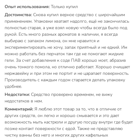
Опыт использования:
Только купил
Вес в упаковке
530 г
Достоинства:
Снова купил верное средство с широчайшим
Габариты упаковки
20 x 7 x 7 см
применением. Упаковки хватает надолго, ещё не закончилась
полностью старая, а уже взял новую чтобы всегда было под
рукой. Есть много разных ароматов в наличии, я всегда
выбираю с запахом лимона, он мне нравится и
экспериментировать не хочу, запах приятный и не едкий. Им
можно работать без перчаток там где не помогают жидкие
гели. За счет добавления к соде ПАВ хорошо моет, абразив
очень тонкого помола, но отлично работает. Хорошо очищает
нержавейку и при этом не портит и не царапает поверхность.
Производитель с каждым годом старается делать упаковку
удобнее.
Недостатки:
Средство проверено временем, не вижу
недостатков в нем.
Комментарий:
Я люблю этот товар за то, что в отличие от
других средств, он легко и хорошо смывается и это дает
возможность мыть кастрюли и другую посуду внутри где будет
позже контакт поверхности с едой. Также не представляю
чистку ванны без него и многих других кафельных