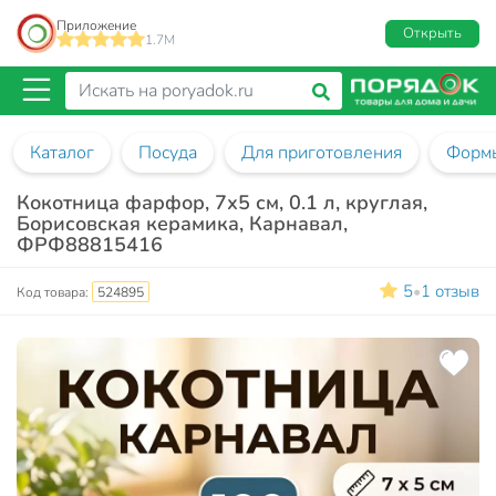
Приложение
Открыть
1.7M
Каталог
Посуда
Для приготовления
Формы
Кокотница фарфор, 7х5 см, 0.1 л, круглая,
Борисовская керамика, Карнавал,
ФРФ88815416
5
1 отзыв
•
Код товара:
524895