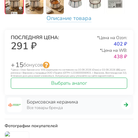
Описание товара
ПОСЛЕДНЯЯ ЦЕНА:
*Цена на Ozon:
291 ₽
402 ₽
*Цена на WB:
438 ₽
+ 15
бонусов
*Цена с Озон банком или WB кошельком по состоянию на 10.08.2026 (Озон) и 03.08.2026 (ВБ) для
региона г. Воронеж у продавца ООО «Прайм» (ОГРН 1233600006903, г. Воронеж, Волгоградская 32).
В течение дня цена может изменяться. Актуальную цену уточняйте на сайте маркетплейса.
Выбрать аналог
Борисовская керамика
Все товары бренда
Фотографии покупателей