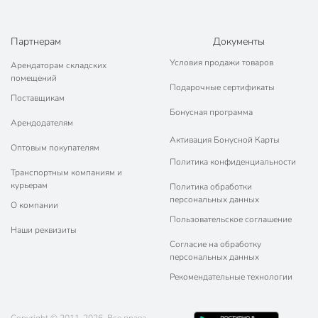
Техническая информация
Высота, см
5 см
Партнерам
Документы
Ширина, см
7 см
Условия продажи товаров
Арендаторам складских
помещений
Количество в наборе, шт
1 шт
Подарочные сертификаты
Поставщикам
Объем, л
0.1 л
Бонусная программа
Арендодателям
Борисовская
Активация Бонусной Карты
Бренд
Оптовым покупателям
керамика
Политика конфиденциальности
Транспортным компаниям и
Страна производства
Россия
курьерам
Политика обработки
персональных данных
без
О компании
Антипригарное покрытие
антипригарного
Пользовательское соглашение
Наши реквизиты
покрытия
Согласие на обработку
персональных данных
Набор
поштучно
Рекомендательные технологии
Форма
круглый
Материал
фарфор