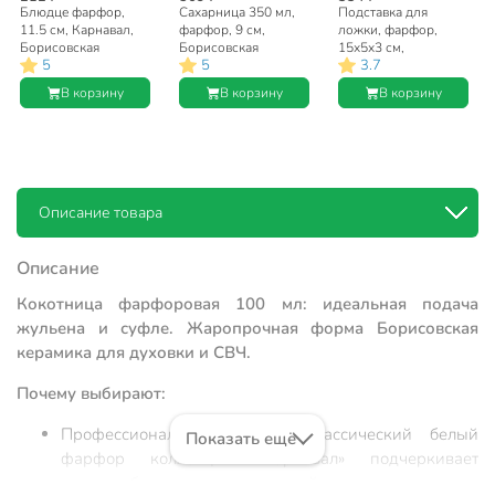
Блюдце фарфор,
Сахарница 350 мл,
Подставка для
11.5 см, Карнавал,
фарфор, 9 см,
ложки, фарфор,
Борисовская
Борисовская
15х5х3 см,
5
5
3.7
керамика,
керамика, Карнавал,
Борисовская
ФРФ88813616
ФРФ88815116
керамика, Карнавал,
В корзину
В корзину
В корзину
ФРФ88805216
Описание товара
Описание
Кокотница фарфоровая 100 мл: идеальная подача
жульена и суфле. Жаропрочная форма Борисовская
керамика для духовки и СВЧ.
Почему выбирают:
Профессиональная подача: классический белый
Показать ещё
фарфор коллекции «Карнавал» подчеркивает
эстетику блюда, делая домашний ужин ресторанным.