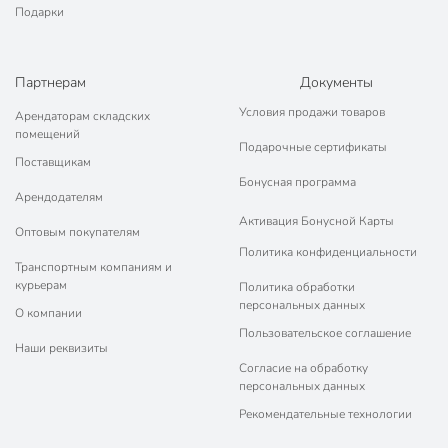
Подарки
нашем интернет-магазине в Ельце по низким ценам и с
бесплатным самовывозом.
Техническая информация
Партнерам
Документы
Количество в наборе, шт
1 шт
Условия продажи товаров
Арендаторам складских
помещений
Подарочные сертификаты
Объем, л
0.6 л
Поставщикам
Бонусная программа
Борисовская
Бренд
Арендодателям
керамика
Активация Бонусной Карты
Оптовым покупателям
Страна производства
Россия
Политика конфиденциальности
Транспортным компаниям и
Борисовская
курьерам
Политика обработки
Коллекция
керамика
персональных данных
О компании
Карнавал
Пользовательское соглашение
Наши реквизиты
для
Согласие на обработку
Можно мыть в посудомоечной
посудомоечной
персональных данных
машине
машины
Рекомендательные технологии
Использование в СВЧ
для СВЧ