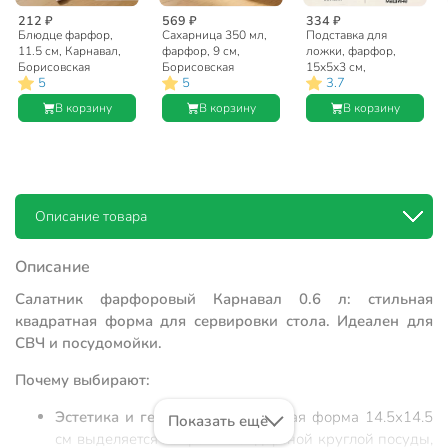
212 ₽
569 ₽
334 ₽
Блюдце фарфор,
Сахарница 350 мл,
Подставка для
11.5 см, Карнавал,
фарфор, 9 см,
ложки, фарфор,
Борисовская
Борисовская
15х5х3 см,
5
5
3.7
керамика,
керамика, Карнавал,
Борисовская
ФРФ88813616
ФРФ88815116
керамика, Карнавал,
В корзину
В корзину
В корзину
ФРФ88805216
Описание товара
Описание
Салатник фарфоровый Карнавал 0.6 л: стильная
квадратная форма для сервировки стола. Идеален для
СВЧ и посудомойки.
Почему выбирают:
Эстетика и геометрия:
Квадратная форма 14.5х14.5
Показать ещё
см выделяется на фоне стандартной круглой посуды,