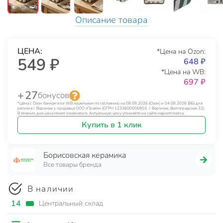
Описание товара
ЦЕНА:
*Цена на Ozon:
549 ₽
648 ₽
*Цена на WB:
697 ₽
+ 27
бонусов
*Цена с Озон банком или WB кошельком по состоянию на 08.08.2026 (Озон) и 04.08.2026 (ВБ) для
региона г. Воронеж у продавца ООО «Прайм» (ОГРН 1233600006903, г. Воронеж, Волгоградская 32).
В течение дня цена может изменяться. Актуальную цену уточняйте на сайте маркетплейса.
Купить в 1 клик
Борисовская керамика
Все товары бренда
В наличии
14
Центральный склад